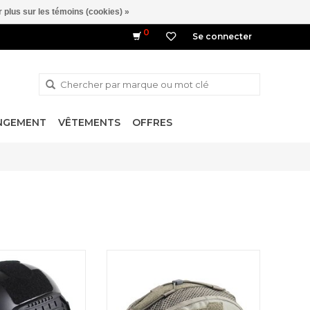
 plus sur les témoins (cookies) »
0
Se connecter
ANGEMENT
VÊTEMENTS
OFFRES
 (Maritime Casque)
La Gen4 est une housse de casque
plique du casque
nouvelle génération qui s'ajuste
AST Ops-Core. Fast
parfaitement et offre au casque des
MH Standard
fonctionnalités de pointe ainsi