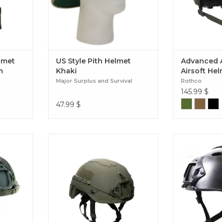
lmet
US Style Pith Helmet
Advanced 
m
Khaki
Airsoft He
Major Surplus and Survival
Rothco
145.99
$
47.99
$
le couvre-
Il s’agit d’une protection fiable non
This replica o
our Ops-
seulement contre les balles, mais
Standard, idea
qualité
également contre les explosions et
Fast Helm
airsoft ou
les débris qui les accompagnent.
re FAST
Fortis Ballistic Helmet Ranger
 Cover-
Green
en