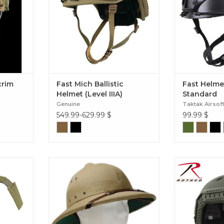
 sur le
IIIA+. Fast Mich Ballistic Helmet
et Scrim
(Level IIIA)
crim
Fast Mich Ballistic
Fast Helm
Helmet (Level IIIA)
Standard
Genuine
Taktak Airsof
549.99-629.99
$
99.99
$
dge™ est
Casques militaires neufs, fabriqués
Advanced Ad
ccessoires
à la main, qui protègent le cou et le
H
e. Bridge
visage et gardent la tête au frais.
ssory
Durable et léger. Le bandeau
réglable permet une taille unique.
US Style Pith Helmet Khaki