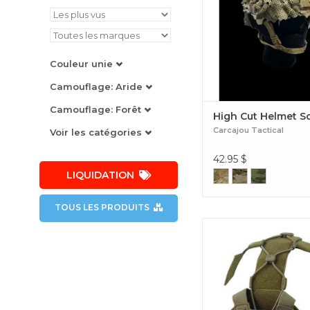
casque personnalisable
marché. High Cut Helm
Couleur unie
Camouflage: Aride
Camouflage: Forêt
High Cut Helmet S
Carcajou Tactical
Voir les catégories
42.95
$
LIQUIDATION
TOUS LES PRODUITS
• L'Agilite Helmet Bri
un système de gestion d'a
de casque de taille uniqu
Tactical Helmet Acce
Platform