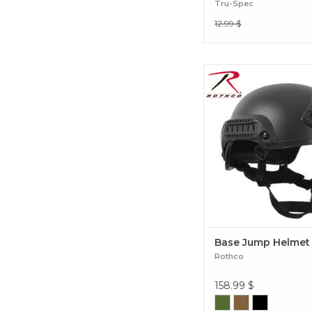
Tru-Spec
12.99 $
Base Jump Helm
Base Jump Helmet
Rothco
158.99
$