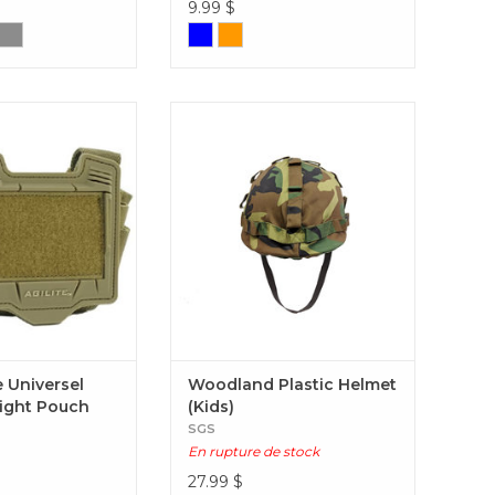
9.99
$
erselle détachable
Woodland Plastic Helmet (Kids)
ds pour casque
ble Universel
weight Pouch
 Universel
Woodland Plastic Helmet
ight Pouch
(Kids)
SGS
En rupture de stock
27.99
$