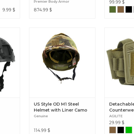
Premier Body Armor
99.99
$
9.99
$
874.99
$
et
Casque M1 en acier style américain,
Pochette univ
couleur olive, avec housse de
contrepoi
camouflage intérieure US Style OD
Detacha
M1 Steel Helmet with Liner Camo
Counter
Cover
US Style OD M1 Steel
Detachable
Helmet with Liner Camo
Counterwe
Cover
Genuine
AGILITE
29.99
$
114.99
$