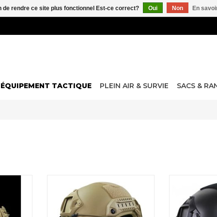
n de rendre ce site plus fonctionnel Est-ce correct?
Oui
Non
En savoir
ÉQUIPEMENT TACTIQUE
PLEIN AIR & SURVIE
SACS & R
 visible et
Le casque FAST MICH Bulletproof
La version MH
otre
est fabriqué en UHMWPE pour une
est une ré
solution
sensation de légèreté tout en
balistique F
l scrim de
offrant une protection de niveau
Helmet-