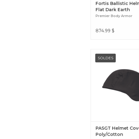
Fortis Ballistic He
Flat Dark Earth
Premier Body Armor
874.99
$
PASGT Helmet Cover Po
SOLDES
PASGT Helmet Cov
Poly/Cotton