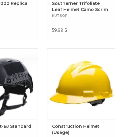
000 Replica
Southerner Trifoliate
Leaf Helmet Camo Scrim
M81 Woodland
NUTSOF
59.99
$
airsoft Fast Helmet-
Construction Helmet (Usagé)
Standard
t-BJ Standard
Construction Helmet
(Usagé)
t