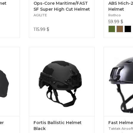
lmet
Ops-Core Maritime/FAST
ABS Mich-2
SF Super High Cut Helmet
Helmet
Cover-Gen4 Multicam
AGILITE
Rothco
59.99
$
115.99
$
ly/Cotton
Il s’agit d’une protection fiable non
Casque pour le 
seulement contre les balles, mais
BJ 
également contre les explosions et
les débris qui les accompagnent.
Fortis Ballistic Helmet Black
er
Fortis Ballistic Helmet
Fast Helme
Black
Taktak Airsof