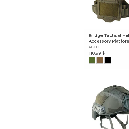
Bridge Tactical He
Accessory Platfor
AGILITE
110.99
$
Dominez le terrain avec 
casque Agilite Gen4 p
Core FAST. Tactique, 
militaire et idéal pour le 
les militaires. Ops-Co
ST/XP High Cut Helmet
Gen4 Ranger Gre