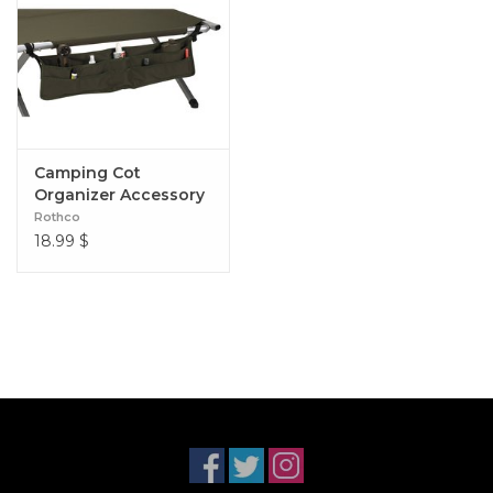
Camping Cot
Organizer Accessory
Pouch
Rothco
18.99
$