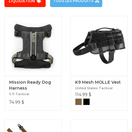
TOUS LES PRODUITS
LIQUIDATION
Mission Ready Dog
K9 Mesh MOLLE Vest
Harness
United States Tactical
5.11 Tactical
114.99
$
74.99
$