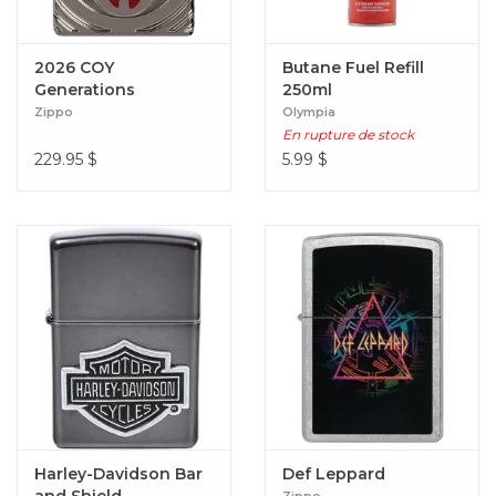
2026 COY
Butane Fuel Refill
Generations
250ml
Americas
Zippo
Olympia
En rupture de stock
229.95
$
5.99
$
Harley-Davidson Bar
Def Leppard