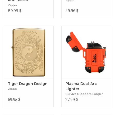
and Shield
Zippo
Zippo
89.99
$
49.96
$
Tiger Dragon Design
Plasma Dual-Arc
Lighter
Zippo
Survive Outdoors Longer
69.95
$
27.99
$