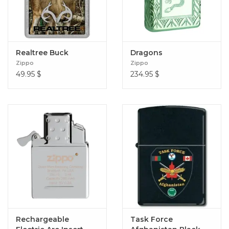
Realtree Buck
Dragons
Zippo
Zippo
49.95
$
234.95
$
Rechargeable
Task Force