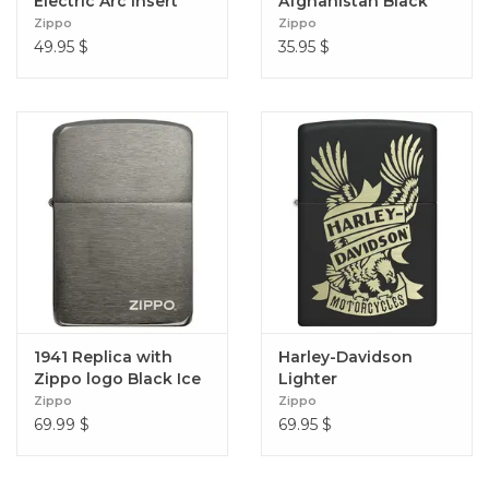
Electric Arc Insert
Afghanistan Black
Zippo
Zippo
49.95
$
35.95
$
1941 Replica with
Harley-Davidson
Zippo logo Black Ice
Lighter
Zippo
Zippo
69.99
$
69.95
$