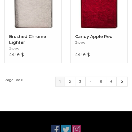
Brushed Chrome
Candy Apple Red
Lighter
Zippo
Zippo
44.95
$
44.95
$
Page 1 de 6
1
2
3
4
5
6