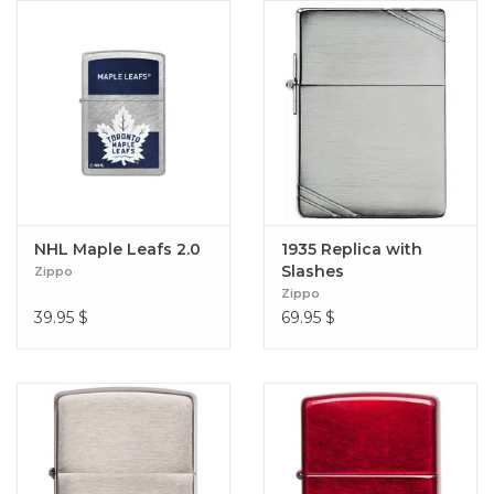
NHL Maple Leafs 2.0
1935 Replica with
Slashes
Zippo
Zippo
39.95
$
69.95
$