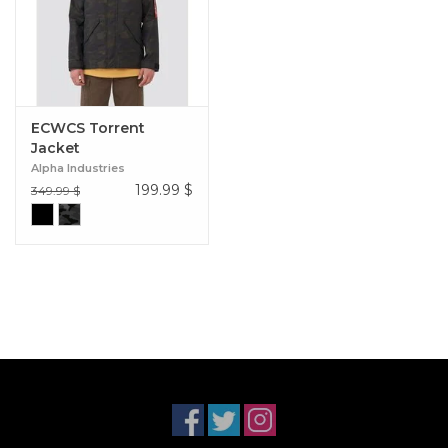
ECWCS Torrent
Jacket
Alpha Industries
199.99
$
349.99 $