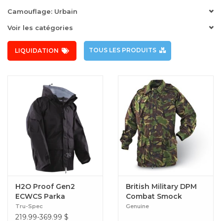
Camouflage: Urbain
Voir les catégories
TOUS LES PRODUITS
LIQUIDATION
H2O Proof Gen2
British Military DPM
ECWCS Parka
Combat Smock
(Usagé)
Tru-Spec
Genuine
219.99-369.99
$