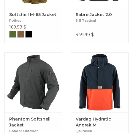
Softshell M-65 Jacket
Sabre Jacket 2.0
Rothco
5.11 Tactical
169.99
$
449.99
$
Phantom Softshell
Vardag Hydratic
Jacket
Anorak M
Condor Outdoor
Fjällräven