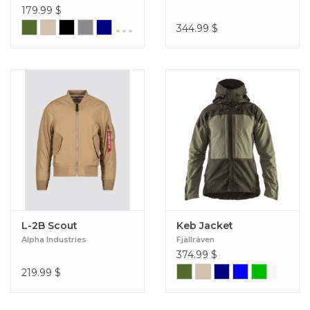
179.99
$
...
344.99
$
L-2B Scout
Keb Jacket
Alpha Industries
Fjällräven
374.99
$
219.99
$