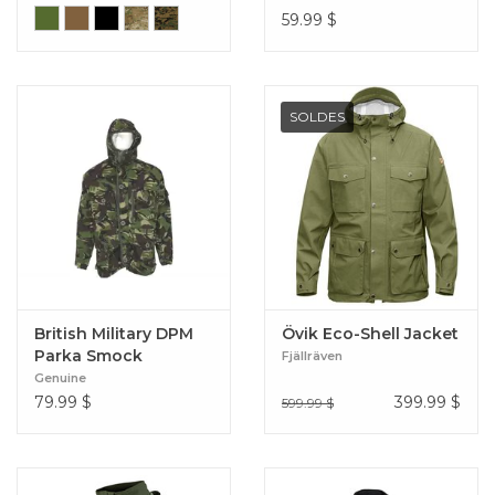
59.99
$
SOLDES
British Military DPM
Övik Eco-Shell Jacket
Parka Smock
Fjällräven
Genuine
79.99
$
399.99
$
599.99 $