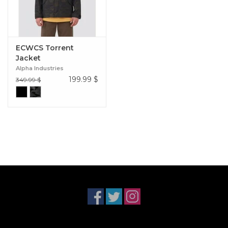
ECWCS Torrent
Jacket
Alpha Industries
199.99
$
349.99 $