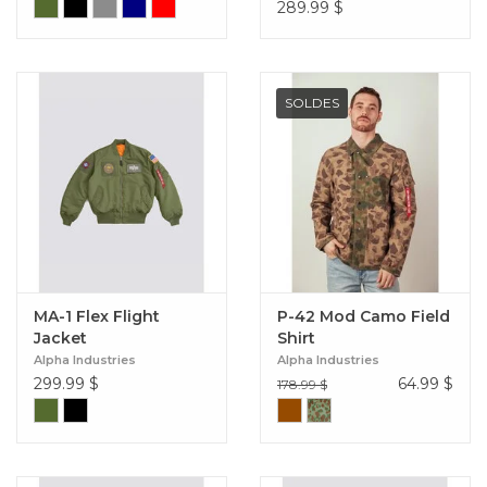
289.99
$
SOLDES
MA-1 Flex Flight
P-42 Mod Camo Field
Jacket
Shirt
Alpha Industries
Alpha Industries
299.99
$
64.99
$
178.99 $