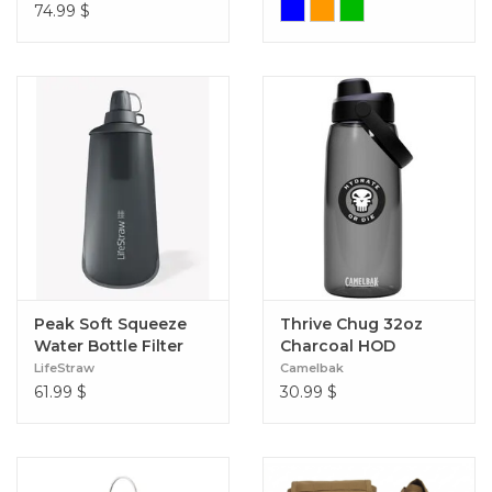
74.99
$
Peak Soft Squeeze
Thrive Chug 32oz
Water Bottle Filter
Charcoal HOD
System 1L
LifeStraw
Camelbak
61.99
$
30.99
$