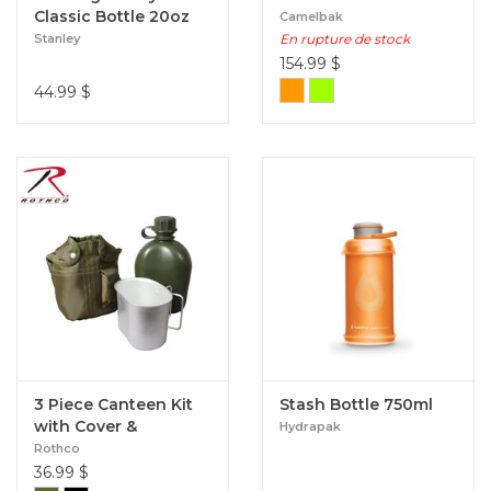
Classic Bottle 20oz
Camelbak
Stanley
En rupture de stock
154.99
$
44.99
$
3 Piece Canteen Kit
Stash Bottle 750ml
with Cover &
Hydrapak
Aluminum Cup
Rothco
36.99
$