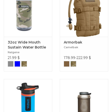
32oz Wide Mouth
Armorbak
Sustain Water Bottle
Camelbak
Nalgene
21.99
$
178.99-222.99
$