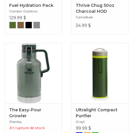
Fuel Hydration Pack
Thrive Chug 50oz
Charcoal HOD
Condor Outdoor
129.99
$
Camelbak
34.99
$
The Easy-Pour
Ultralight Compact
Growler
Purifier
Stanley
Grayl
En rupture de stock
99.99
$