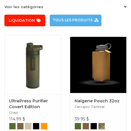
Voir les catégories
TOUS LES PRODUITS
LIQUIDATION
UltraPress Purifier
Nalgene Pouch 32oz
Covert Edition
Carcajou Tactical
Grayl
114.99
$
39.95
$