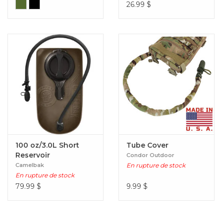
26.99
$
100 oz/3.0L Short
Tube Cover
Reservoir
Condor Outdoor
Camelbak
En rupture de stock
En rupture de stock
79.99
$
9.99
$