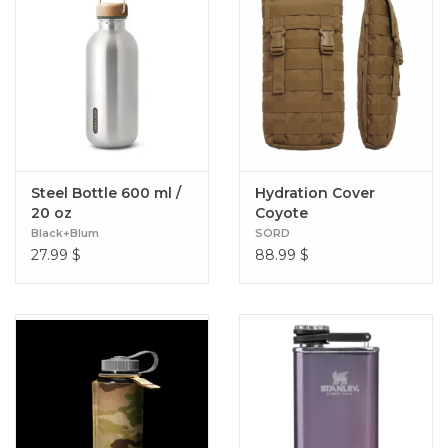
Steel Bottle 600 ml /
Hydration Cover
20 oz
Coyote
Black+Blum
SORD
27.99
$
88.99
$