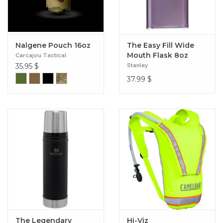
Nalgene Pouch 16oz
The Easy Fill Wide
Mouth Flask 8oz
Carcajou Tactical
35.95
$
Stanley
37.99
$
The Legendary
Hi-Viz