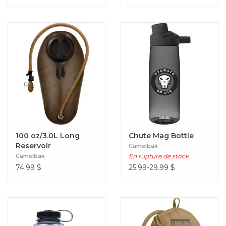
100 oz/3.0L Long
Chute Mag Bottle
Reservoir
Camelbak
Camelbak
En rupture de stock
74.99
$
25.99-29.99
$