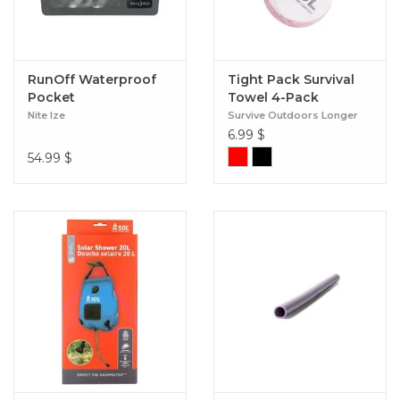
RunOff Waterproof
Tight Pack Survival
Pocket
Towel 4-Pack
Nite Ize
Survive Outdoors Longer
6.99
$
54.99
$