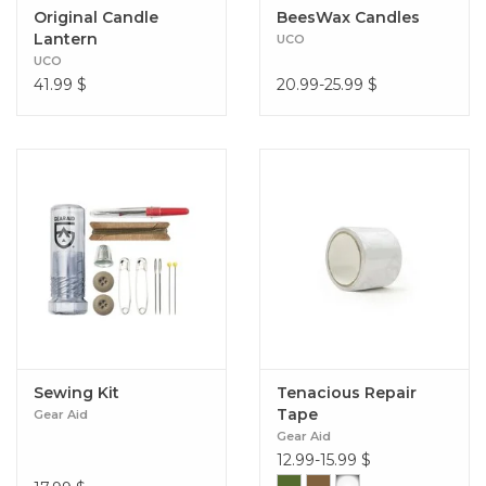
Original Candle
BeesWax Candles
Lantern
UCO
UCO
41.99
$
20.99-25.99
$
Sewing Kit
Tenacious Repair
Tape
Gear Aid
Gear Aid
12.99-15.99
$