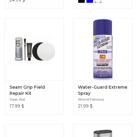
24.99
$
Seam Grip Field
Water-Guard Extreme
Repair Kit
Spray
Gear Aid
World Famous
17.99
$
21.99
$