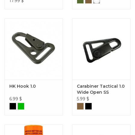
17.99
$
HK Hook 1.0
Carabiner Tactical 1.0
Wide Open SS
6.99
$
5.99
$