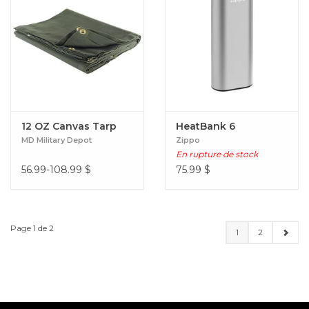
12 OZ Canvas Tarp
HeatBank 6
MD Military Depot
Zippo
En rupture de stock
56.99-108.99
$
75.99
$
Page 1 de 2
1
2