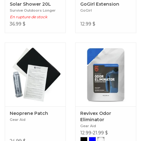
Solar Shower 20L
GoGirl Extension
Survive Outdoors Longer
GoGirl
En rupture de stock
36.99
$
12.99
$
Neoprene Patch
Revivex Odor
Eliminator
Gear Aid
Gear Aid
12.99-21.99
$