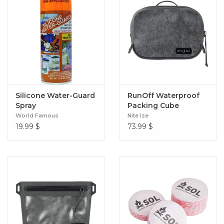
Silicone Water-Guard
RunOff Waterproof
Spray
Packing Cube
World Famous
Nite Ize
19.99
$
73.99
$