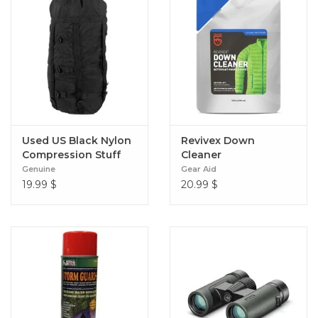
Used US Black Nylon
Revivex Down
Compression Stuff
Cleaner
Sack
Genuine
Gear Aid
19.99
$
20.99
$