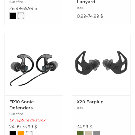
Lanyard
Surefire
28.99-35.99
$
AXIL
0.99-74.99
$
EP10 Sonic
X20 Earplug
Defenders
AXIL
Surefire
En rupture de stock
24.99-35.99
$
34.99
$