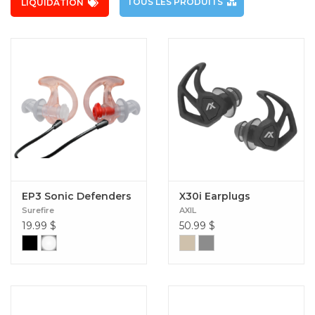
TOUS LES PRODUITS
LIQUIDATION
EP3 Sonic Defenders
X30i Earplugs
Surefire
AXIL
19.99
$
50.99
$