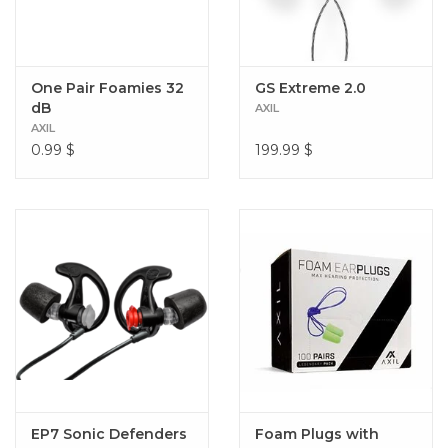
One Pair Foamies 32
GS Extreme 2.0
dB
AXIL
AXIL
0.99
$
199.99
$
EP7 Sonic Defenders
Foam Plugs with