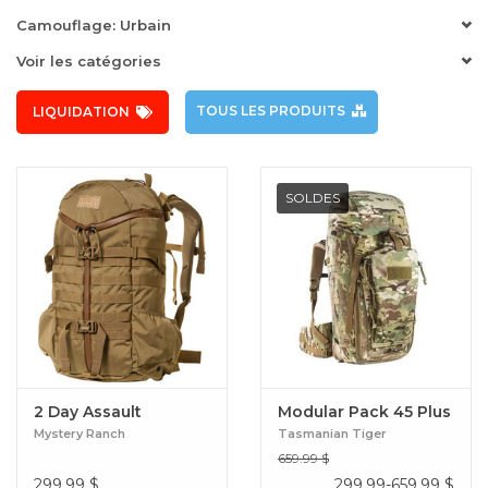
Camouflage: Urbain
Voir les catégories
TOUS LES PRODUITS
LIQUIDATION
SOLDES
2 Day Assault
Modular Pack 45 Plus
Mystery Ranch
Tasmanian Tiger
659.99 $
299.99
$
299.99-659.99
$