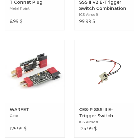
T Connet Plug
SSS II V2 E-Trigger
Switch Combination
Metal Point
Parts
ICS Airsoft
6.99
$
99.99
$
WARFET
CES-P SSS.III E-
Trigger Switch
Gate
Combination parts
ICS Airsoft
125.99
$
124.99
$