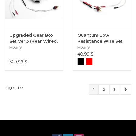
Upgraded Gear Box
Quantum Low
Set Ver.3 (Rear Wired,
Resistance Wire Set
8mm)
for M4/M16 Series
Modify
Modify
48.99
$
369.99
$
Page 1 de 3
1
2
3