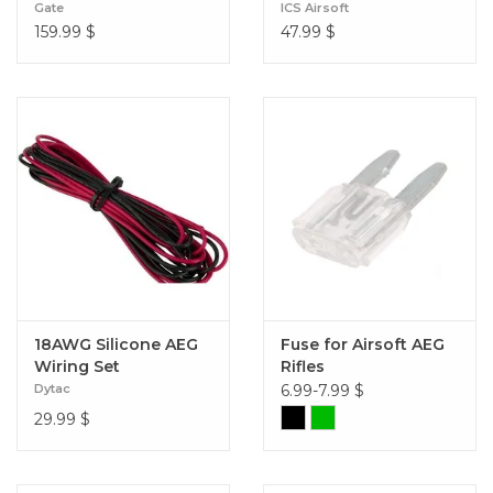
Gate
ICS Airsoft
159.99
$
47.99
$
18AWG Silicone AEG
Fuse for Airsoft AEG
Wiring Set
Rifles
Dytac
6.99-7.99
$
29.99
$