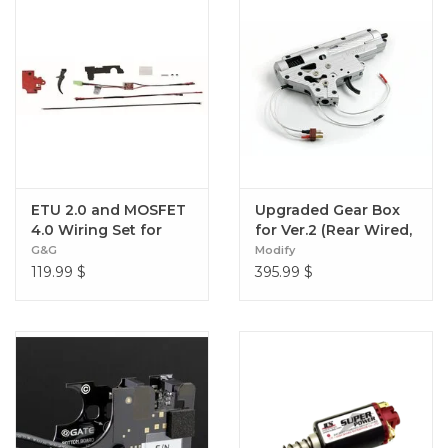
ETU 2.0 and MOSFET
Upgraded Gear Box
4.0 Wiring Set for
for Ver.2 (Rear Wired,
Version 2 AEG
8mm)
G&G
Modify
Gearboxes (Rear
119.99
$
395.99
$
Wired / Regular
Trigger)