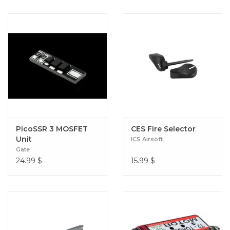
PicoSSR 3 MOSFET
CES Fire Selector
Unit
ICS Airsoft
Gate
24.99
$
15.99
$