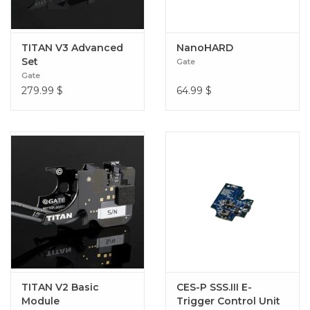
TITAN V3 Advanced
NanoHARD
Set
Gate
Gate
279.99
$
64.99
$
TITAN V2 Basic
CES-P SSS.III E-
Module
Trigger Control Unit