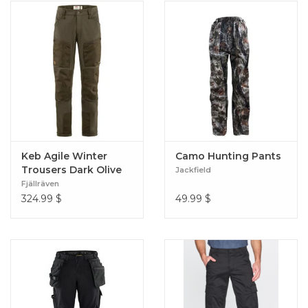
Keb Agile Winter
Camo Hunting Pants
Trousers Dark Olive
Jackfield
Fjällräven
324.99
$
49.99
$