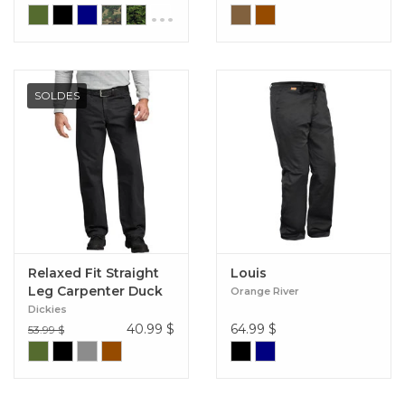
...
SOLDES
Relaxed Fit Straight
Louis
Leg Carpenter Duck
Orange River
Jeans
Dickies
40.99
$
64.99
$
53.99 $