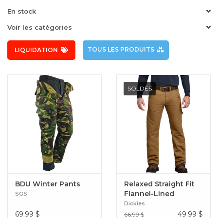
En stock
Voir les catégories
TOUS LES PRODUITS
LIQUIDATION
SOLDES
BDU Winter Pants
Relaxed Straight Fit
Flannel-Lined
SGS
Carpenter Duck
Dickies
Jeans
69.99
$
49.99
$
66.99 $