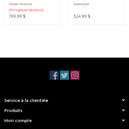
Under Armour
Fjällräven
En rupture de stock
199.99
$
324.99
$
Service à la clientèle
Produits
Mon compte