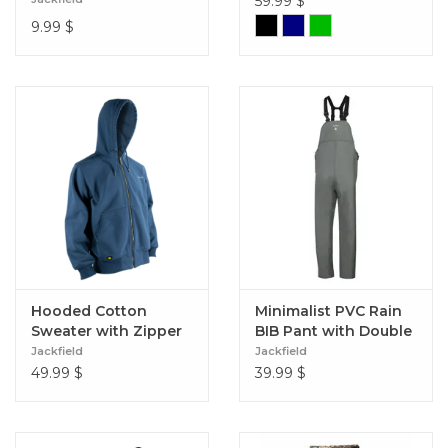
59.99
$
9.99
$
Hooded Cotton
Minimalist PVC Rain
Sweater with Zipper
BIB Pant with Double
Blue
Panel
Jackfield
Jackfield
49.99
$
39.99
$