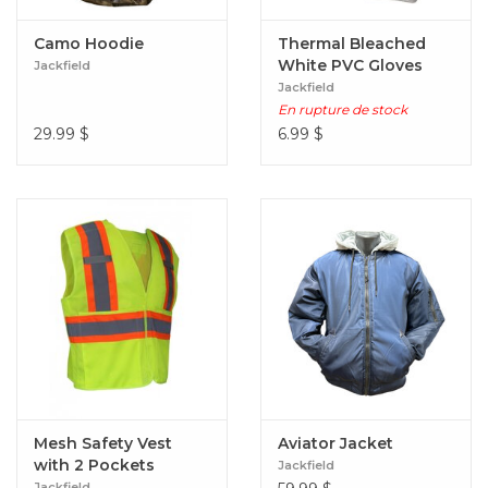
Camo Hoodie
Thermal Bleached
White PVC Gloves
Jackfield
with Dots
Jackfield
En rupture de stock
29.99
$
6.99
$
Mesh Safety Vest
Aviator Jacket
with 2 Pockets
Jackfield
Yellow
Jackfield