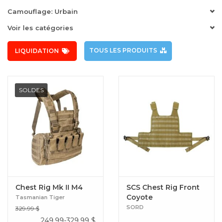
Camouflage: Urbain
Voir les catégories
TOUS LES PRODUITS
LIQUIDATION
SOLDES
Chest Rig Mk II M4
SCS Chest Rig Front
Coyote
Tasmanian Tiger
SORD
329.99 $
249.99-329.99
$