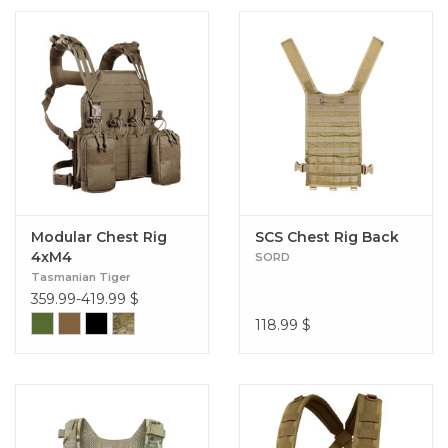
Modular Chest Rig
SCS Chest Rig Back
4xM4
SORD
Tasmanian Tiger
359.99-419.99
$
118.99
$