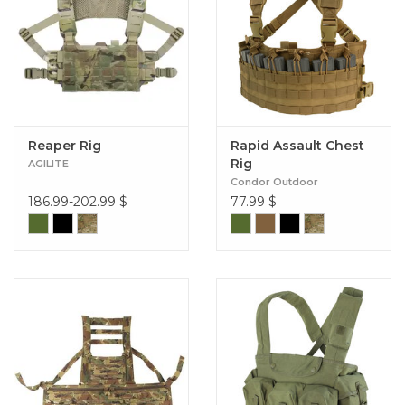
Reaper Rig
Rapid Assault Chest
Rig
AGILITE
Condor Outdoor
186.99-202.99
$
77.99
$