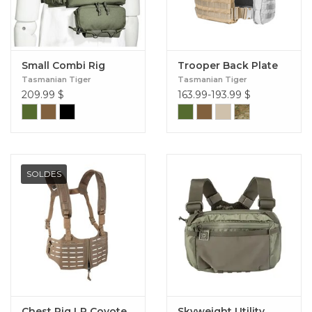
Small Combi Rig
Trooper Back Plate
Tasmanian Tiger
Tasmanian Tiger
209.99
$
163.99-193.99
$
SOLDES
Chest Rig LP Coyote
Skyweight Utility