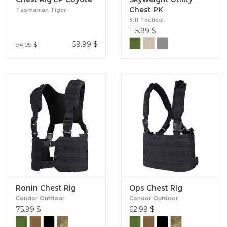
Chest PK
Tasmanian Tiger
5.11 Tactical
115.99
$
59.99
$
94.99 $
Ronin Chest Rig
Ops Chest Rig
Condor Outdoor
Condor Outdoor
75.99
$
62.99
$