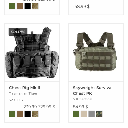
148.99
$
SOLDES
Chest Rig Mk II
Skyweight Survival
Chest PK
Tasmanian Tiger
5.11 Tactical
329.99 $
239.99-329.99
$
84.99
$