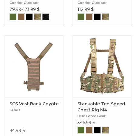
Condor Outdoor
Condor Outdoor
79.99-123.99
$
112.99
$
SCS Vest Back Coyote
Stackable Ten Speed
Chest Rig M4
SORD
Blue Force Gear
346.99
$
94.99
$