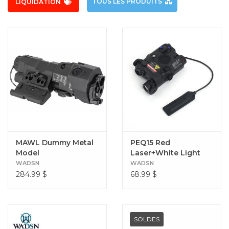
TOUS LES PRODUITS
LIQUIDATION
MAWL Dummy Metal
PEQ15 Red
Model
Laser+White Light
Version
WADSN
WADSN
284.99
$
68.99
$
SOLDES