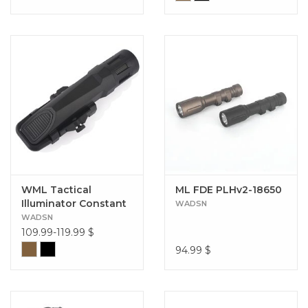
WML Tactical
ML FDE PLHv2-18650
Illuminator Constant
WADSN
Momentary and
WADSN
Strobe
109.99-119.99
$
94.99
$