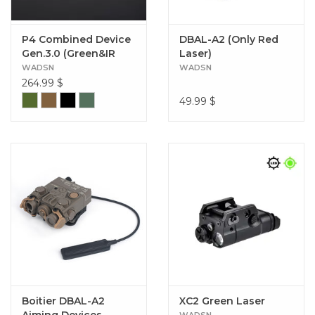
P4 Combined Device
DBAL-A2 (Only Red
Gen.3.0 (Green&IR
Laser)
Laser) (Aluminum）
WADSN
WADSN
264.99
$
49.99
$
Boitier DBAL-A2
XC2 Green Laser
Aiming Devices
WADSN