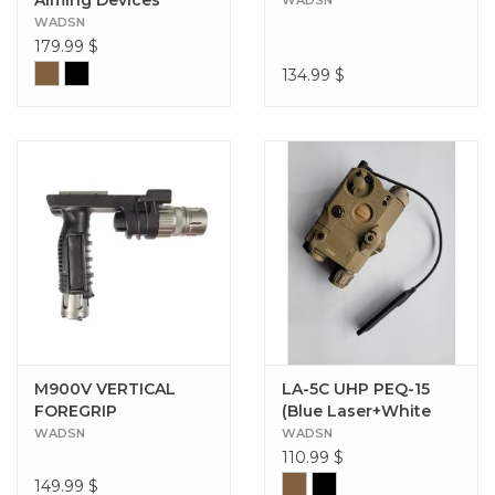
(Red&Green Laser)
WADSN
179.99
$
134.99
$
M900V VERTICAL
LA-5C UHP PEQ-15
FOREGRIP
(Blue Laser+White
WEAPONLIGHT
Light Version)
WADSN
WADSN
110.99
$
149.99
$