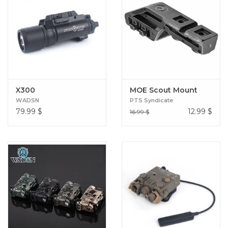
X300
MOE Scout Mount
WADSN
PTS Syndicate
79.99
$
12.99
$
16.99 $