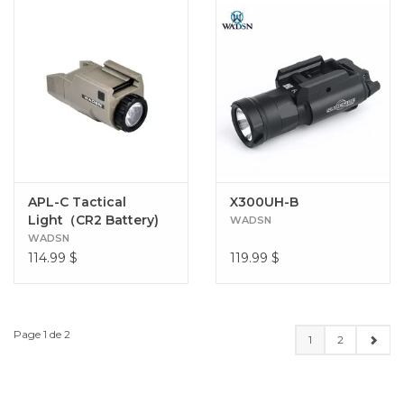
APL-C Tactical
X300UH-B
Light（CR2 Battery)
WADSN
WADSN
114.99
$
119.99
$
Page 1 de 2
1
2