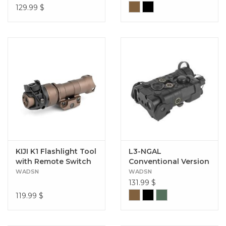
129.99
$
KIJI K1 Flashlight Tool
L3-NGAL
with Remote Switch
Conventional Version
Assembly
(Green Laser)
WADSN
WADSN
131.99
$
119.99
$