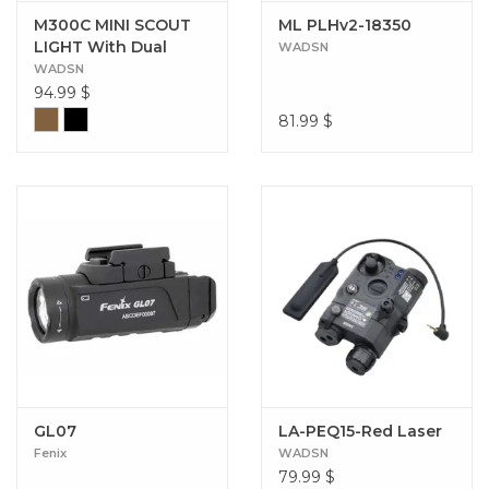
M300C MINI SCOUT
ML PLHv2-18350
LIGHT With Dual
WADSN
Function Tape
WADSN
Switch Version
94.99
$
81.99
$
GL07
LA-PEQ15-Red Laser
Fenix
WADSN
79.99
$