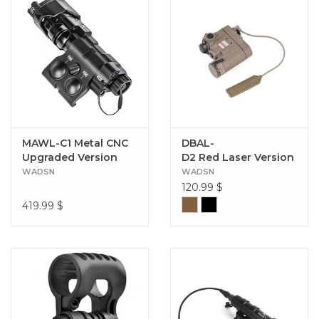
MAWL-C1 Metal CNC
DBAL-
Upgraded Version
D2 Red Laser Version
With Remote Dual
WADSN
WADSN
Switch（Green Laser
120.99
$
)
419.99
$