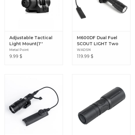
Adjustable Tactical
M600DF Dual Fuel
Light Mount(1''
SCOUT LIGHT Two
Diameter)
Control Kit Version
Metal Point
WADSN
9.99
$
119.99
$