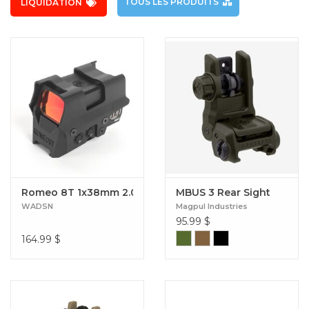
TOUS LES PRODUITS
LIQUIDATION
Romeo 8T 1x38mm 2.0 MOA Red Dot Sight
MBUS 3 Rear Sight
WADSN
Magpul Industries
95.99
$
164.99
$