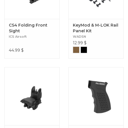
CS4 Folding Front
KeyMod & M-LOK Rail
Sight
Panel Kit
ICS Airsoft
WADSN
12.99
$
44.99
$