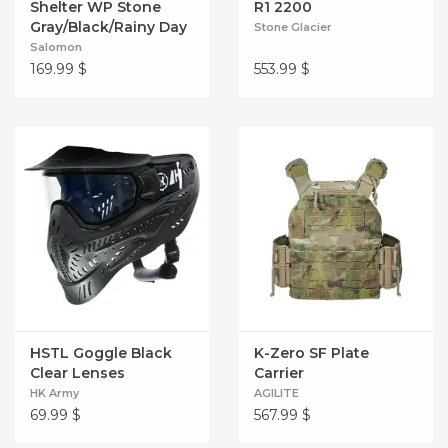
Shelter WP Stone
R1 2200
Gray/Black/Rainy Day
Stone Glacier
Salomon
169.99
$
553.99
$
HSTL Goggle Black
K-Zero SF Plate
Clear Lenses
Carrier
HK Army
AGILITE
69.99
$
567.99
$