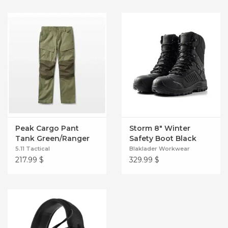
Peak Cargo Pant
Storm 8" Winter
Tank Green/Ranger
Safety Boot Black
Green
5.11 Tactical
Blaklader Workwear
217.99
$
329.99
$