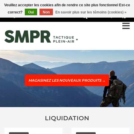
Veuillez accepter les cookies afin de rendre ce site plus fonctionnel Est-ce
correct?
Oui
Non
En savoir plus sur les témoins (cookies) »
0
MAGASINEZ LES NOUVEAUX PRODUITS
→
LIQUIDATION