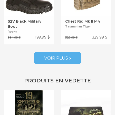
S2V Black Military
Chest Rig Mk II M4
Boot
Tasmanian Tiger
Rocky
199.99
$
329.99
$
384.99 $
329.99 $
VOIR PLUS
PRODUITS EN VEDETTE