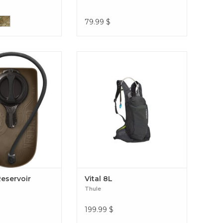
79.99
$
.5L Reservoir
Un sac permettant de s’hydrater
toute la journée doté d’un espace
de chargement extensible afin de
ranger le matériel supplémentaire
en raison des différentes conditions
météorologiques. Vital 8L
Reservoir
Vital 8L
Thule
199.99
$