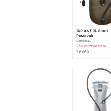
100 oz/3.0L Short
Reservoir
Camelbak
En rupture de stock
79.99
$
Conçu pour maintenir les 
une température idéale 
longtemps qu'un rés
standard. Velocity IT I
Reservoir