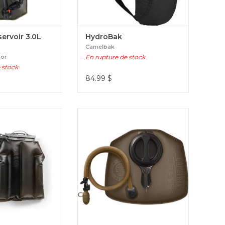
ervoir 3.0L
HydroBak
Camelbak
oor
En rupture de stock
 stock
84.99
$
 vos objectifs
100 oz/3.0L Lumbar Reservoir
t à la maison ou en
avec la plaque de
T-R® H20. PT-RH20
ht Plate