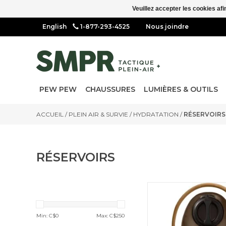
Veuillez accepter les cookies afi
1-877-293-4525
Nous joindre
PEW PEW
CHAUSSURES
LUMIÈRES & OUTILS
ACCUEIL
/
PLEIN AIR & SURVIE
/
HYDRATATION
/
RÉSERVOIRS
RÉSERVOIRS
100 oz/3.0L Long Res
Min: C$
0
Max: C$
250