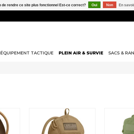
n de rendre ce site plus fonctionnel Est-ce correct?
Oui
Non
En savoir
ÉQUIPEMENT TACTIQUE
PLEIN AIR & SURVIE
SACS & RA
ervoir
Armorbak
Sac d'hydra
compartiment