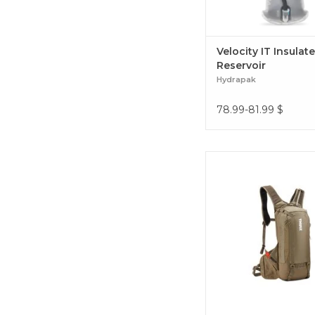
Velocity IT Insulat
Reservoir
Hydrapak
78.99-81.99
$
Un sac d'hydratation de 12
tuyau d'hydratation Thu
et un ajustement sécurit
éliminer les mouvements
randonnées agressiv
d'épreuves Enduro. Ra