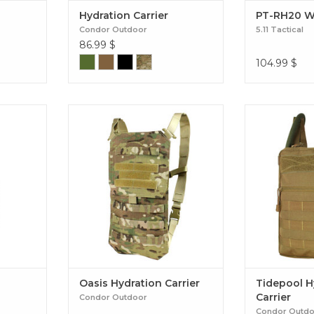
Hydration Carrier
PT-RH20 We
Condor Outdoor
5.11 Tactical
86.99
$
104.99
$
 L avec le
Le transporteur d'hydratation
La taille c
le ReTrakt
Oasis offre un transport compact
Tidepool est c
aire pour
et compact pour une vessie d'eau
votre porte-p
 lors de
de 2,5 litres et est doté d'une
support d'hydr
es et
isolation thermique. Oasis
à profil bas.
ail 8L
Hydration Carrier
C
Oasis Hydration Carrier
Tidepool H
Carrier
Condor Outdoor
Condor Outd