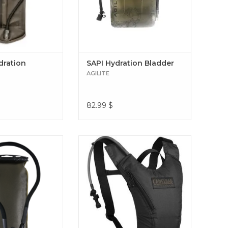
dration
SAPI Hydration Bladder
AGILITE
82.99
$
rrent est doté d'une
HydroBak
issière unique pour
ge efficace et une
 nettoyage Torrent
r 3.0L (Gen 2)