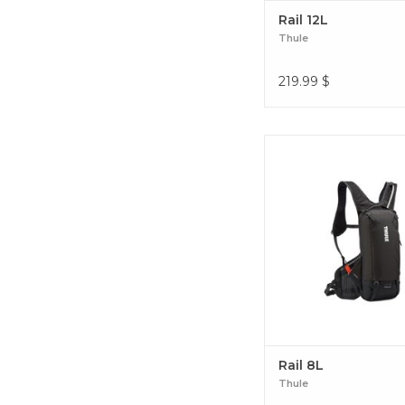
Rail 12L
Thule
219.99
$
Un sac d'hydratation de 8
tuyau d'hydratation Thu
et un ajustement sécurit
éliminer les mouvements
randonnées agressiv
d'épreuves Enduro. R
Rail 8L
Thule