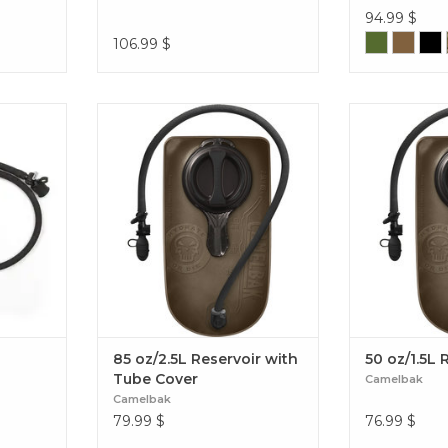
94.99
$
106.99
$
raté lors
85 oz/2.5L Reservoir with Tube
50 oz/1
vec le
Cover
pact et
ilité pour
. WTS 2L
em
85 oz/2.5L Reservoir with
50 oz/1.5L 
Tube Cover
Camelbak
Camelbak
79.99
$
76.99
$