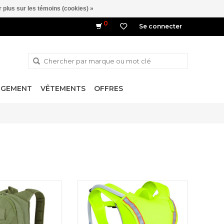
 plus sur les témoins (cookies) »
0
Se connecter
NGEMENT
VÊTEMENTS
OFFRES
tation avec grand
Hi-Viz
. Fuel Hydration
Pack