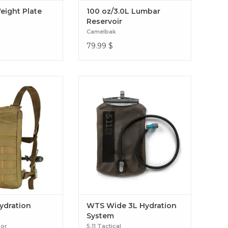
ight Plate
100 oz/3.0L Lumbar
Reservoir
Camelbak
79.99
$
ompacte du Condor
Optimisez votre hydratation avec
onçue pour aller sur
le 5.11 WTS Wide 3L: sa large
laques, offrant un
ouverture facilite le remplissage et
atation fonctionnel
le nettoyage, offrant une solution
 Tidepool Hydration
robuste et fiable pour vos missions
arrier
intenses. WTS Wide 3L Hydration
System
ydration
WTS Wide 3L Hydration
System
oor
5.11 Tactical