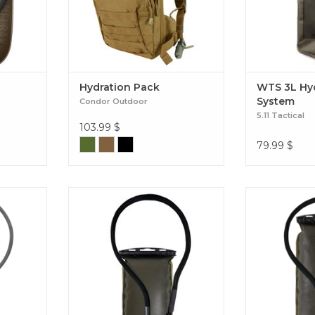
Hydration Pack
WTS 3L Hy
System
Condor Outdoor
5.11 Tactical
103.99
$
79.99
$
liquides à
Le réservoir Torrent dispose d'une
Le réservoir To
38 % plus
fermeture à glissière unique pour
fermeture à gl
ervoir
un remplissage efficace et une
un remplissa
nsulated
simplicité de nettoyage Torrent
simplicité de
Reservoir 1.5L (Gen 2)
Reservoi