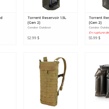
ed
Torrent Reservoir 1.5L
Torrent Res
(Gen 2)
(Gen 2)
Condor Outdoor
Condor Outd
En rupture de
52.99
$
55.99
$
 L avec le
Support d'hydratation avec
Atteignez
le ReTrakt
sangles MOLLE pouvant être
d'entraînemen
aire pour
attaché à un porte-plaque.
déplacement 
 lors de
Hydration Carrier
poids 5.11® P
es et
Weig
il 12L