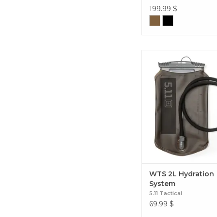
199.99
$
Restez parfaitement hyd
de vos déplacements a
système WTS 2L. Com
durable c'est l'atout fiab
vos missions tactiques
Hydration Syst
WTS 2L Hydration
System
5.11 Tactical
69.99
$