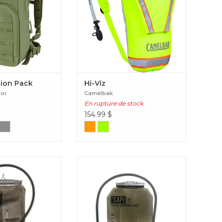
tion Pack
Hi-Viz
oor
Camelbak
En rupture de stock
154.99
$
é en pleine action
Le sac d'hydratation de la société
e d'hydratation WTS
israélienne Agilite est le premier sac
pour s'intégrer
d'hydratation tactique en forme de
 votre équipement,
SAPI conçu spécifiquement pour
ité, débit optimal et
être utilisé avec des porte-assiettes
. WTS 3L Hydration
SAPI Hydration Bladder
ystem