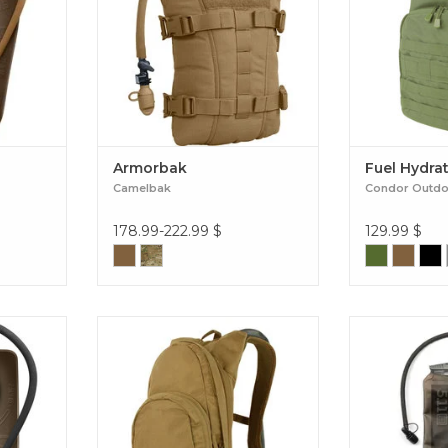
Armorbak
Fuel Hydra
Camelbak
Condor Outd
178.99-222.99
$
129.99
$
ervoir
Ce sac d'hydratation comprend un
Restez hydrat
compartiment principal extensible,
avec le systèm
une poche extérieure pour
3L. Conçu 
accessoires et une sangle pour
parfaitement à
ajouter des accessoires modulaires.
il allie durabil
Hydration Pack
port facilité
S