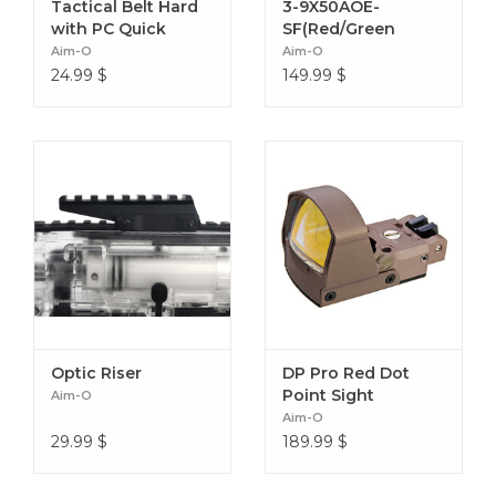
Tactical Belt Hard
3-9X50AOE-
with PC Quick
SF(Red/Green
Reticle)
Aim-O
Aim-O
24.99
$
149.99
$
Optic Riser
DP Pro Red Dot
Point Sight
Aim-O
Aim-O
29.99
$
189.99
$