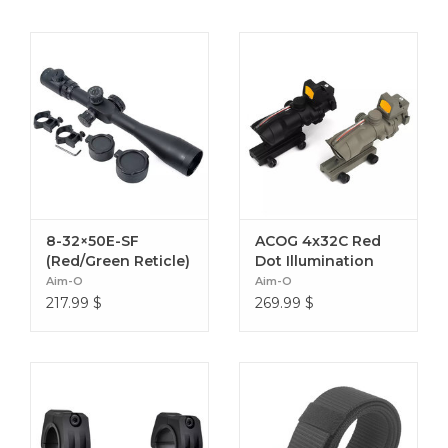
8-32×50E-SF
ACOG 4x32C Red
(Red/Green Reticle)
Dot Illumination
Source Fiber with
Aim-O
Aim-O
RMR Sight
217.99
$
269.99
$