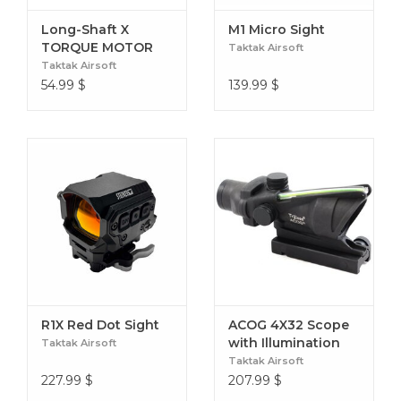
Long-Shaft X
M1 Micro Sight
TORQUE MOTOR
Taktak Airsoft
(RMP 34000)
Taktak Airsoft
54.99
$
139.99
$
R1X Red Dot Sight
ACOG 4X32 Scope
with Illumination
Taktak Airsoft
Source Fiber-Green
Taktak Airsoft
Dot
227.99
$
207.99
$