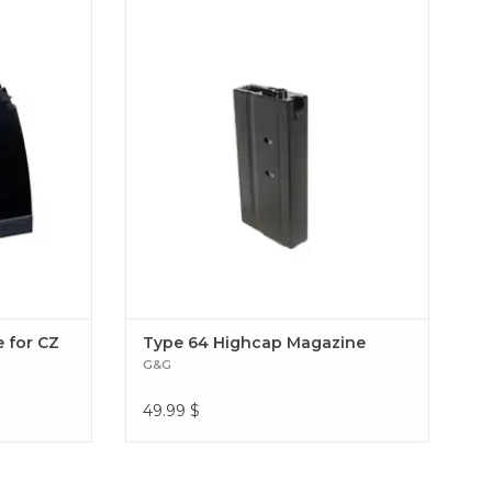
CZ Scorpion
G&G a fabriqué un chargeur
supplémentaire pour le G&G Type 64. Type
64 Highcap Magazine
 for CZ
Type 64 Highcap Magazine
G&G
49.99
$