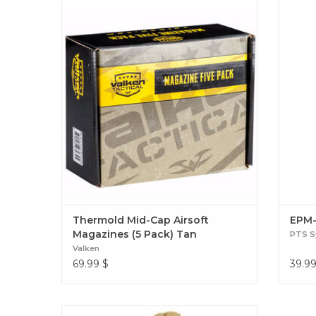
Chargeurs airsoft Thermold Mid-Cap (lot de
Charge
5) Tan Thermold Mid-Cap Airsoft Magazines
(5 Pack) Tan
Thermold Mid-Cap Airsoft
EPM-
Magazines (5 Pack) Tan
PTS S
Valken
69.99
$
39.9
Le chargeur airsoft Valken SMAG de 140