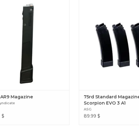
ur EPM-AR9 de PTS Syndicate EPM-
75rd Standard Magazine for 
AR9 Magazine
EVO 3 A1
AR9 Magazine
75rd Standard Magazine
Scorpion EVO 3 A1
yndicate
ASG
9
$
89.99
$