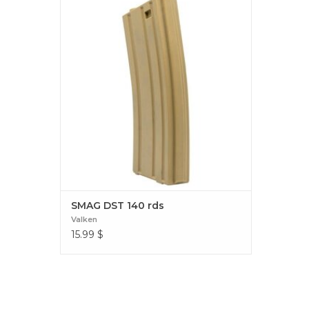
billes (format mid-cap) est fabriqué en
polymère rigide et résistant, ce qui le rend
léger et extrêmement robuste. SMAG DST
140 rds
SMAG DST 140 rds
Valken
15.99
$