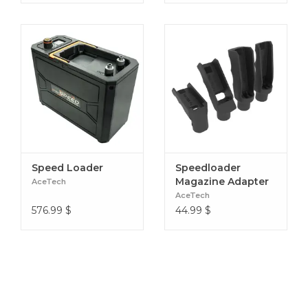
Speed Loader
Speedloader
Magazine Adapter
AceTech
AceTech
576.99
$
44.99
$