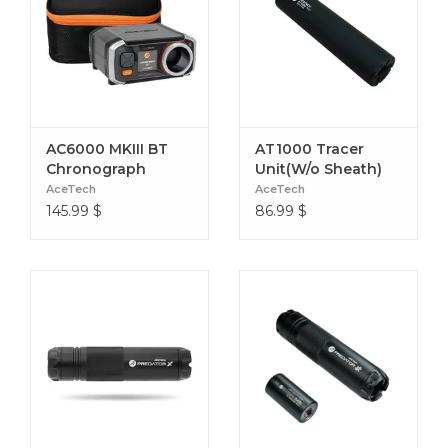
AC6000 MKIII BT
AT1000 Tracer
Chronograph
Unit(W/o Sheath)
(Premium)
AceTech
AceTech
145.99
$
86.99
$