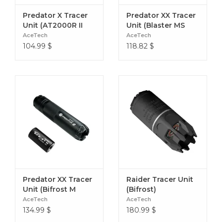
Predator X Tracer
Predator XX Tracer
Unit (AT2000R II
Unit (Blaster MS
Module)
Module)
AceTech
AceTech
104.99
$
118.82
$
Predator XX Tracer
Raider Tracer Unit
Unit (Bifrost M
(Bifrost)
Module)
AceTech
AceTech
134.99
$
180.99
$