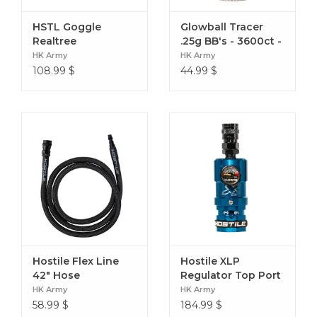
HSTL Goggle
Glowball Tracer
Realtree
.25g BB's - 3600ct -
Red
HK Army
HK Army
108.99
$
44.99
$
Hostile Flex Line
Hostile XLP
42" Hose
Regulator Top Port
Quick-Disconnect
HK Army
HK Army
58.99
$
184.99
$