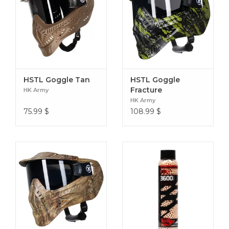
HSTL Goggle Tan
HSTL Goggle
Fracture
HK Army
Black/Olive
HK Army
75.99
$
108.99
$