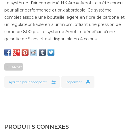
Le système d'air comprimé HK Army AeroLite a été conçu
pour allier performance et prix abordable. Ce système
complet associe une bouteille légère en fibre de carbone et
un régulateur fiable en aluminium, offrant une pression de
sortie de 800 psi. Le système AeroLite bénéficie d'une
garantie de 5 ans et est disponible en 4 coloris.
Caractéristiques
Bouteille légère de 68 pouces cubes (1 130 cm³) avec
HK ARMY
une capacité de 4 500 psi (312 bars)
Détendeur fiable en aluminium de qualité aéronautique
Ajouter pour comparer
Imprimer
Poids : 1,2 kg
Pression de sortie : 800 psi (55 bars)
Cylindre homologué DOT et TC
Disques de rupture de 1 800 et 7 500 psi (1 800 et 7 500
psi) pour plus de sécurité
Test hydrodynamique de 5 ans
PRODUITS CONNEXES