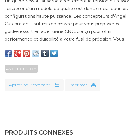
Un guide-ressort absorbe directement la tension du ressort
; disposer d'un modèle de qualité est donc crucial pour les
configurations haute puissance. Les concepteurs d'Angel
Custom ont tout mis en œuvre pour vous proposer ce
guide-ressort en acier usiné CNC, conçu pour offrir
performance et durabilité à votre fusil de précision. Vous
pouvez choisir entre les tiges de 7 mm ou de 9 mm
(toutes deux incluses) pour garantir une stabilité optimale.
Il s'agit d'une version renforcée et repensée du guide-
ANGEL CUSTOM
ressort PSS2 de First Factory, bénéficiant d'une conception
innovante et de performances accrues, le tout à un prix
Ajouter pour comparer
Imprimer
direct usine avantageux pour votre portefeuille. Vous
recherchez le meilleur guide-ressort pour votre fusil de
précision APS-2 ou Type 96 ? Ne cherchez plus ! Ce kit
comprend les deux versions (7 mm et 9 mm) pour
répondre à tous vos besoins en matière d'optimisation
haute puissance.
PRODUITS CONNEXES