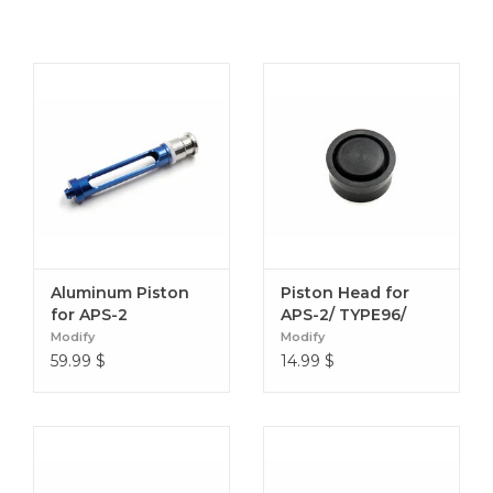
Aluminum Piston
Piston Head for
for APS-2
APS-2/ TYPE96/
Series/Type96
MOD24 Series
Modify
Modify
Series (9mm)
59.99
$
14.99
$