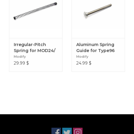
Irregular-Pitch
Aluminum Spring
Spring for MOD24/
Guide for Type96
APS-2 (9mm)
Series
Modify
Modify
29.99
$
24.99
$