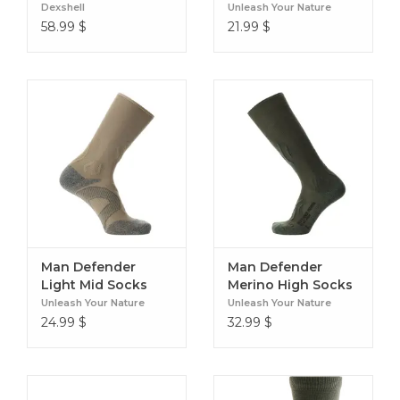
Camouflage Sock
Socks
Dexshell
Unleash Your Nature
58.99
$
21.99
$
Man Defender
Man Defender
Light Mid Socks
Merino High Socks
Unleash Your Nature
Unleash Your Nature
24.99
$
32.99
$