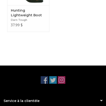
Hunting
Lightweight Boot
Sock
Darn Tough
37.99
$
Service à la clientèle