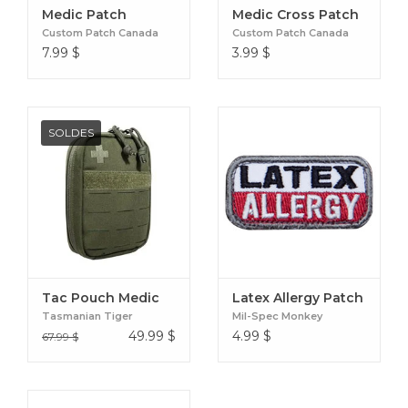
Medic Patch
Medic Cross Patch
Custom Patch Canada
Custom Patch Canada
7.99
$
3.99
$
SOLDES
Tac Pouch Medic
Latex Allergy Patch
Tasmanian Tiger
Mil-Spec Monkey
49.99
$
4.99
$
67.99 $