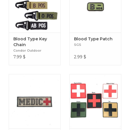
Blood Type Key
Blood Type Patch
Chain
SGS
Condor Outdoor
7.99
$
2.99
$