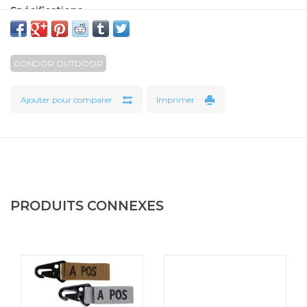
Spécifications
Tailles : 1"H x 2"L
Disponible en:
Vert olive (001)
CONDOR OUTDOOR
Noir/Feuillage (002)
Coyote (003)
Ajouter pour comparer
Imprimer
PRODUITS CONNEXES