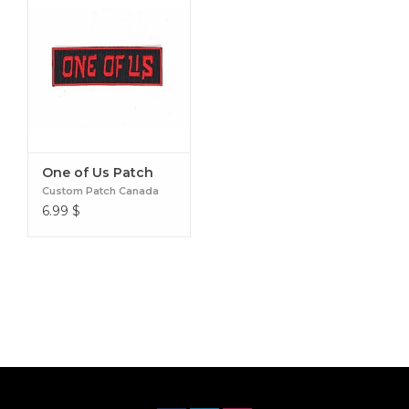
One of Us Patch
Custom Patch Canada
6.99
$