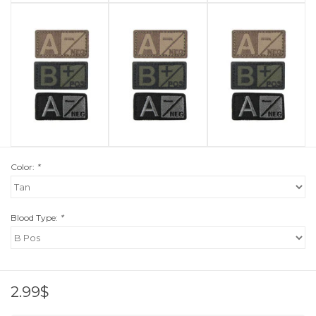
Color:
*
Blood Type:
*
2.99$