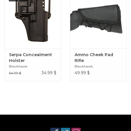
Serpa Concealment
Ammo Cheek Pad
Holster
Rifle
Blackhawk
Blackhawk
34.99
$
49.99
$
54.99 $