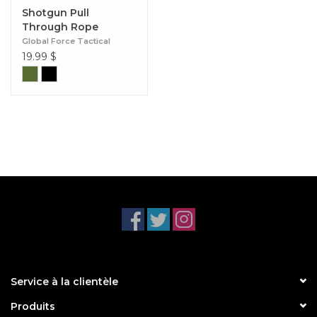
Shotgun Pull
Through Rope
Cleaner
Global Force Tactical
19.99
$
Service à la clientèle
Produits