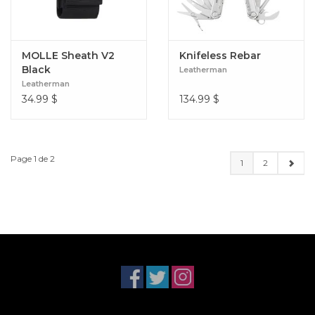
MOLLE Sheath V2
Knifeless Rebar
Black
Leatherman
Leatherman
34.99
$
134.99
$
Page 1 de 2
1
2