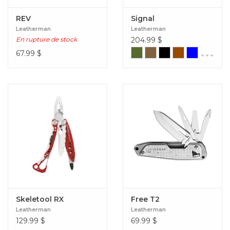
REV
Signal
Leatherman
Leatherman
En rupture de stock
204.99
$
...
67.99
$
Skeletool RX
Free T2
Leatherman
Leatherman
129.99
$
69.99
$