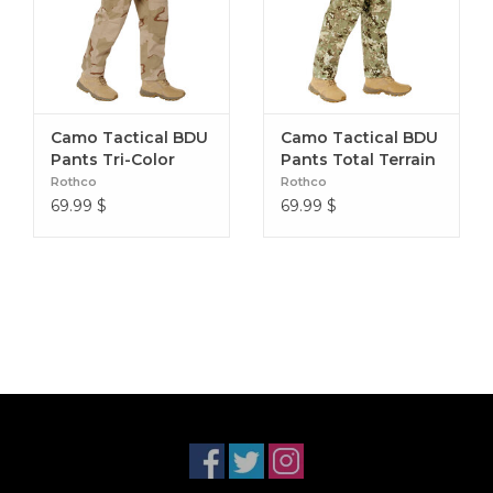
Camo Tactical BDU
Camo Tactical BDU
Pants Tri-Color
Pants Total Terrain
Desert
Rothco
Rothco
69.99
$
69.99
$