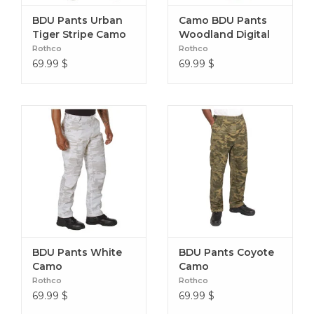
Poches: 6
BDU Pants Urban
Camo BDU Pants
Dimensions: XSML - taille 27 pouces, . SM taille 31 pouces
Tiger Stripe Camo
Woodland Digital
Rothco
Rothco
MED - taille 35 pouces LRG 39 pouces taille XLR, 44 pouces
69.99
$
69.99
$
taille. 2XL 47 pouces 3LRG 51'' taille 4xl 55 pouces taille 5xl 59
pouces taille, 5xl 59 pouces taille 6xl 63 pouces taille 7xl 67
pouces taille
Spécifications des matériaux: 55 % coton, 45 % polyester
Entrejambe 32 pouces
Type d'ajustement: Coupe classique
BDU Pants White
BDU Pants Coyote
Camo
Camo
Rothco
Rothco
69.99
$
69.99
$