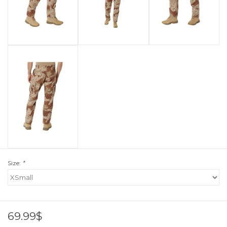
Size:
*
69.99$