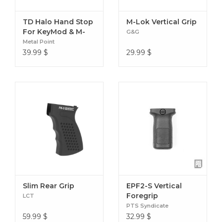
TD Halo Hand Stop
M-Lok Vertical Grip
For KeyMod & M-
G&G
LOK
Metal Point
39.99
$
29.99
$
Slim Rear Grip
EPF2-S Vertical
Foregrip
LCT
PTS Syndicate
59.99
$
32.99
$