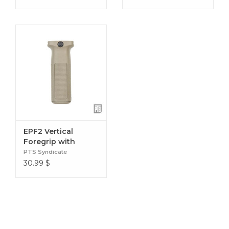
EPF2 Vertical
Foregrip with
Battery Storage
PTS Syndicate
30.99
$