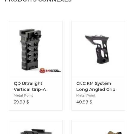
QD Ultralight
CNC KM System
Vertical Grip-A
Long Angled Grip
Modle
Metal Point
Metal Point
39.99
$
40.99
$