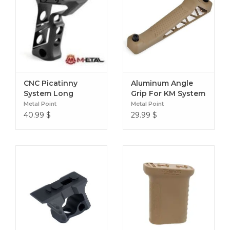
CNC Picatinny
Aluminum Angle
System Long
Grip For KM System
Angled Grip
Rail
Metal Point
Metal Point
40.99
$
29.99
$