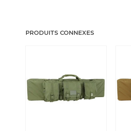
PRODUITS CONNEXES
L'étui pour carabine Condor est entièrement
L'é
rembourré pour une protection maximale
rembo
avec un compartiment avant
supplémentaire de 26" pour pistolet,
sup
optique, SMG ou autres accessoires. 42"
pistol
Single Rifle Case
a