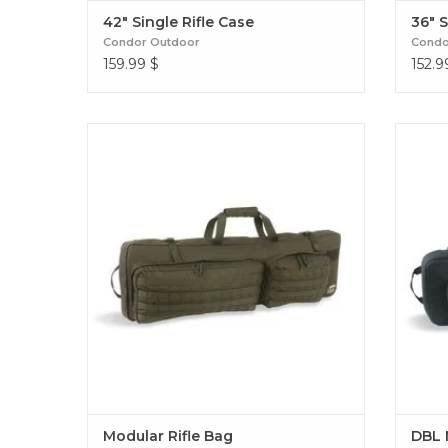
42" Single Rifle Case
36" S
Condor Outdoor
Condo
159.99
$
152.9
Modular Rifle Bag
Modular Rifle Bag
DBL 