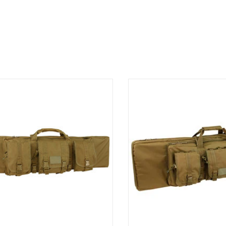
tui de fusil Condor est entièrement
Les étuis à double fusil Condor
urré pour une protection maximale
pour transporter deux armes p
avec un compartiment avant
avec un compartiment supplé
plémentaire de 26 pouces pour les
26 pouces pour pistolets, opti
ets, les optiques, les SMG ou d'autres
autres accessoires. 36" Double
ccessoires. 36" Single Rifle Case