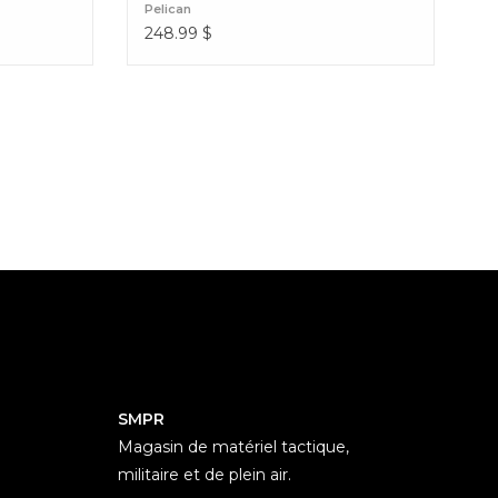
Pelican
248.99
$
SMPR
Magasin de matériel tactique,
militaire et de plein air.