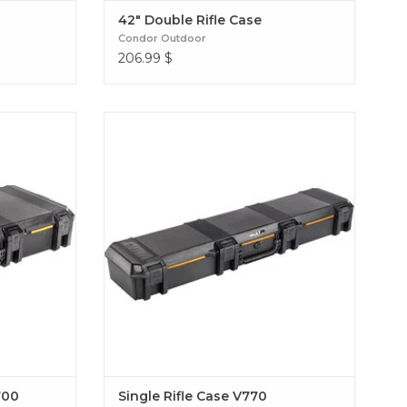
42" Double Rifle Case
Condor Outdoor
206.99
$
V700
Single Rifle Case V770
700
Single Rifle Case V770