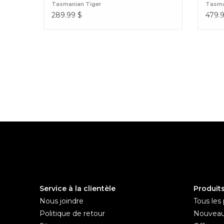
Tasmanian Tiger
Tasma
289.99
$
479.
Service à la clientèle
Produit
Nous joindre
Tous les 
Politique de retour
Nouveau