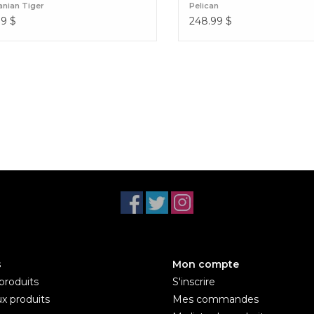
nian Tiger
Pelican
99
$
248.99
$
s
Mon compte
produits
S'inscrire
x produits
Mes commandes