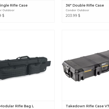
ingle Rifle Case
36" Double Rifle Case
r Outdoor
Condor Outdoor
9
$
203.99
$
DBL Modular Rifle Bag L
Takedown Rifle Case 
Modular Rifle Bag L
Takedown Rifle Case V