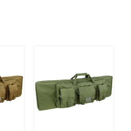
 sont conçus
Les étuis à double fusil Condor sont conçus
rincipales,
pour transporter deux armes principales,
mentaire de
avec un compartiment supplémentaire de
ques, SMG ou
26"pour pistolet, optique, SMG ou autres
 Rifle Case
accessoires. 42" Double Rifle Case