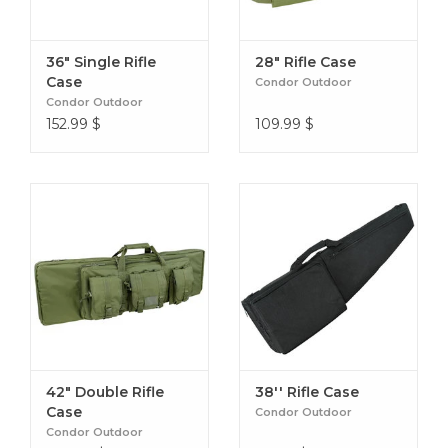
Noir (002)
Brun Coyote (498)
36" Single Rifle
28" Rifle Case
Case
Condor Outdoor
Les achats de plus de 150$ sont éligibles pour
Condor Outdoor
152.99
$
109.99
$
l'expédition gratuite. Par contre, il y a des frais
applicables de 25$ sur les articles surdimensionnés.
42" Double Rifle
38'' Rifle Case
Case
Condor Outdoor
Condor Outdoor