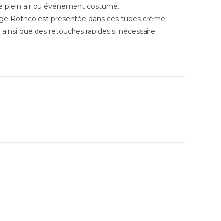
de plein air ou événement costumé.
isage Rothco est présentée dans des tubes crème
, ainsi que des retouches rapides si nécessaire.
a peinture camouflage pour le visage reste en
assurant un camouflage efficace dans différents
e 3 se glisse facilement dans votre équipement, ce
s excursions en plein air.
ture se nettoie facilement à l'eau et au savon,
ions.