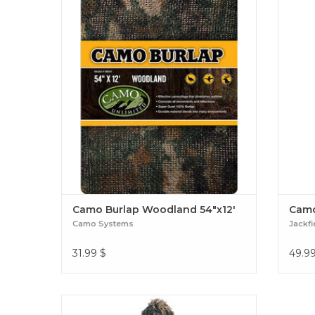
camo
Camo Burlap Woodland 54″x12′
Camo
Camo Systems
Jackfi
31.99
$
49.9
Idéale pour les activités de plein air ou les