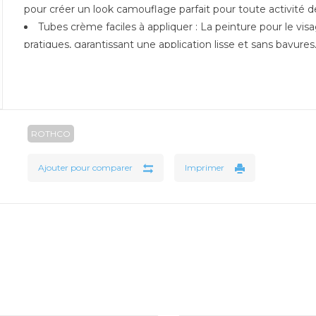
pour créer un look camouflage parfait pour toute activité 
Tubes crème faciles à appliquer : La peinture pour le v
pratiques, garantissant une application lisse et sans bavures
Tenue longue durée : Formulée pour une longue durée, l
place même pendant les activités de plein air prolongées, 
environnements.
Compact et portable : Léger et facile à ranger, ce kit d
qui en fait l'accessoire idéal pour la chasse, l'airsoft ou autre
ROTHCO
Facile à nettoyer : Malgré sa tenue longue durée, la pein
offrant une expérience sans tracas pour de multiples utilisat
Ajouter pour comparer
Imprimer