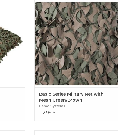
een/Brown
Basic Series Military Net with Mesh
Green/Brown
Basic Series Military Net with
Mesh Green/Brown
Camo Systems
112.99
$
een/Brown
Passez inaperçu dans n'importe quel