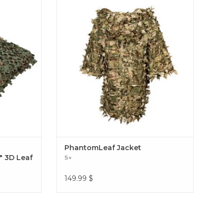
f
environnement avec la veste PhantomLeaf,
un survêtement de camouflage de pointe
conçu pour offrir une dissimulation
maximale. PhantomLeaf Jacket
PhantomLeaf Jacket
″ 3D Leaf
S+
149.99
$