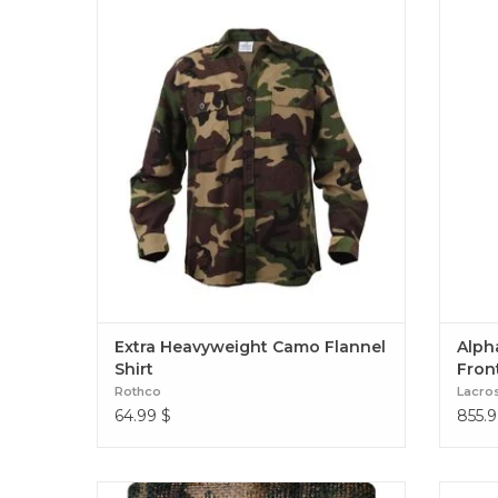
La chemise présente la même flanelle épaisse
L'agili
que nos chemises à carreaux buffalo, mais
l'util
mise à jour avec notre motif camouflage
classique des bois. Extra Heavyweight Camo
Flannel Shirt
Extra Heavyweight Camo Flannel
Alph
Shirt
Fron
Rothco
Lacro
64.99
$
855.9
Camo Burlap Woodland 54″x12′
P