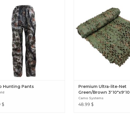
uflage de Jackfield Camo Hunting
3′10″x9′10″ 3D Lea
Pants
 Hunting Pants
Premium Ultra-lite-Net
Green/Brown 3′10″x9′10
eld
Camo Systems
9
$
48.99
$