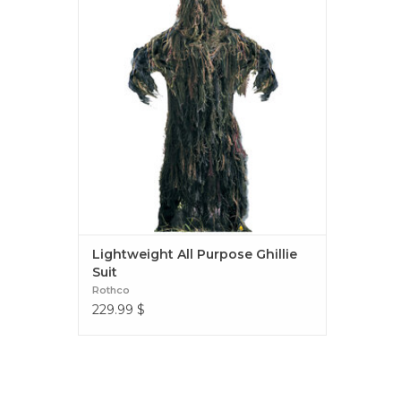
déguisements, cette combinaison offre un
camouflage et un confort supérieurs
Lightweight All Purpose Ghillie Suit
Lightweight All Purpose Ghillie
Suit
Rothco
229.99
$