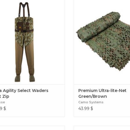
té des chaussures athlétiques rencontre
Premium Ultra-lite-Net Gr
ité des bottes de wader. Alpha Agility
Select Waders Front Zip
a Agility Select Waders
Premium Ultra-lite-Net
t Zip
Green/Brown
sse
Camo Systems
9
$
43.99
$
antalon de chasse imperméable
Premium Ultra-lite-Net Gr